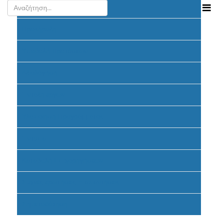
Ανακοινώσεις
Προκήρυξη
Υποβολή Προτάσεων
Αξιολόγηση
Ένταξη έργων
Υλοποίηση Προγράμματος
Έντυπα
Καταβολή Επιχορηγήσεων
Συχνές ερωτήσεις - απαντήσεις
Σηματοδότηση