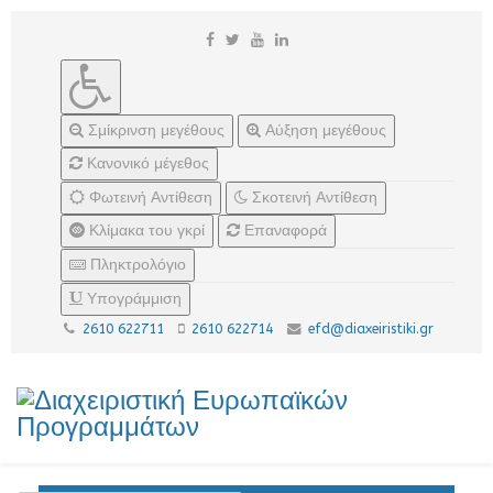
Σμίκρινση μεγέθους
Αύξηση μεγέθους
Κανονικό μέγεθος
Φωτεινή Αντίθεση
Σκοτεινή Αντίθεση
Κλίμακα του γκρί
Επαναφορά
Πληκτρολόγιο
Υπογράμμιση
2610 622711
2610 622714
efd@diaxeiristiki.gr