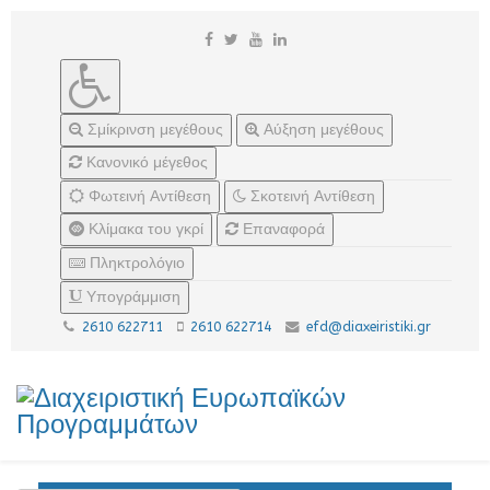
Σμίκρινση μεγέθους
Αύξηση μεγέθους
Κανονικό μέγεθος
Φωτεινή Αντίθεση
Σκοτεινή Αντίθεση
Κλίμακα του γκρί
Επαναφορά
Πληκτρολόγιο
Υπογράμμιση
2610 622711
2610 622714
efd@diaxeiristiki.gr