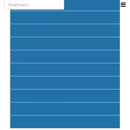
Ανακοινώσεις
Προκήρυξη
Υποβολή Προτάσεων
Αξιολόγηση
Ένταξη έργων
Υλοποίηση Προγράμματος
Έντυπα
Καταβολή Επιχορηγήσεων
Συχνές ερωτήσεις - απαντήσεις
Σηματοδότηση