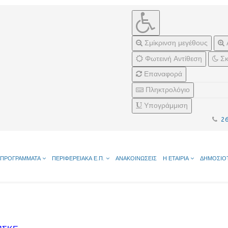
Σμίκρινση μεγέθους
Φωτεινή Αντίθεση
Σκ
Επαναφορά
Πληκτρολόγιο
Υπογράμμιση
2
ΠΡΟΓΡΑΜΜΑΤΑ
ΠΕΡΙΦΕΡΕΙΑΚΑ Ε.Π.
ΑΝΑΚΟΙΝΩΣΕΙΣ
Η ΕΤΑΙΡΙΑ
ΔΗΜΟΣΙΟ