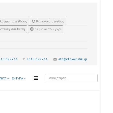
Αύξηση μεγέθους
Κανονικό μέγεθος
οτεινή Αντίθεση
Κλίμακα του γκρί
610 622711
2610 622714
efd@diaxeiristiki.gr
ΤΗΤΑ
ΕΝΤΥΠΑ