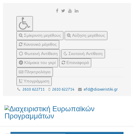
Σμίκρινση μεγέθους
Αύξηση μεγέθους
Κανονικό μέγεθος
Φωτεινή Αντίθεση
Σκοτεινή Αντίθεση
Κλίμακα του γκρί
Επαναφορά
Πληκτρολόγιο
Υπογράμμιση
2610 622711
2610 622714
efd@diaxeiristiki.gr