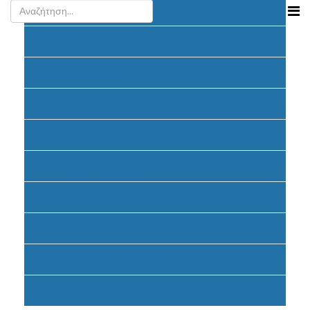
Ανακοινώσεις
Προκήρυξη
Υποβολή Προτάσεων
Αξιολόγηση
Ένταξη έργων
Υλοποίηση Προγράμματος
Έντυπα
Καταβολή Επιχορηγήσεων
Συχνές ερωτήσεις - απαντήσεις
Σηματοδότηση