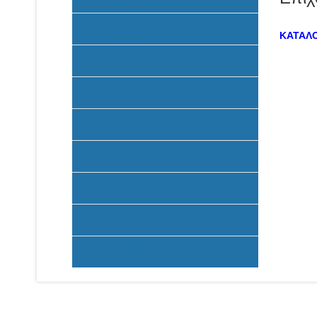
Υποβολή Προτάσεων
ΚΑΤΑΛΟ
Αξιολόγηση
Ένταξη έργων
Υλοποίηση Προγράμματος
Έντυπα
Καταβολή Επιχορηγήσεων
Συχνές ερωτήσεις - απαντήσεις
Σηματοδότηση