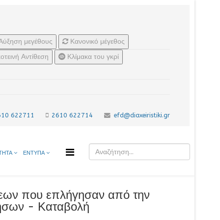
Αύξηση μεγέθους
Κανονικό μέγεθος
οτεινή Αντίθεση
Κλίμακα του γκρί
610 622711
2610 622714
efd@diaxeiristiki.gr
ΤΗΤΑ
ΕΝΤΥΠΑ
σεων που επλήγησαν από την
Νήσων - Καταβολή