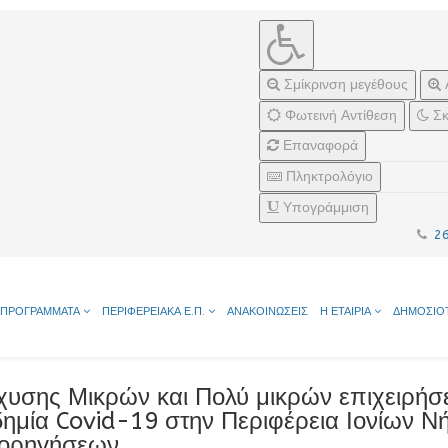
Σμίκρινση μεγέθους
Φωτεινή Αντίθεση
Σκ
Επαναφορά
Πληκτρολόγιο
Υπογράμμιση
2
ΠΡΟΓΡΑΜΜΑΤΑ
ΠΕΡΙΦΕΡΕΙΑΚΑ Ε.Π.
ΑΝΑΚΟΙΝΩΣΕΙΣ
Η ΕΤΑΙΡΙΑ
ΔΗΜΟΣΙΟ
χυσης Μικρών και Πολύ μικρών επιχειρή
ημία Covid-19 στην Περιφέρεια Ιονίων 
ορηγήσεων