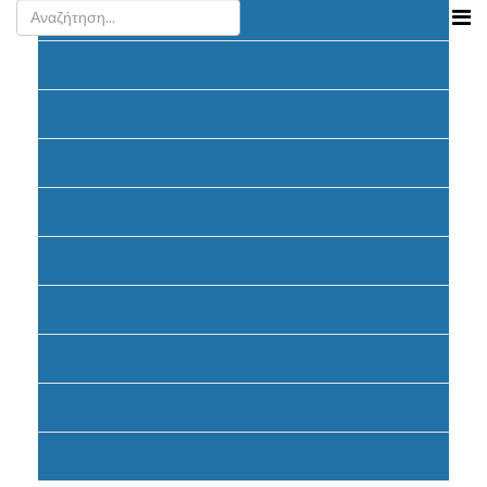
Ανακοινώσεις
Προκήρυξη
Υποβολή Προτάσεων
Αξιολόγηση
Ένταξη έργων
Υλοποίηση Προγράμματος
Έντυπα
Καταβολή Επιχορηγήσεων
Συχνές ερωτήσεις - απαντήσεις
Σηματοδότηση