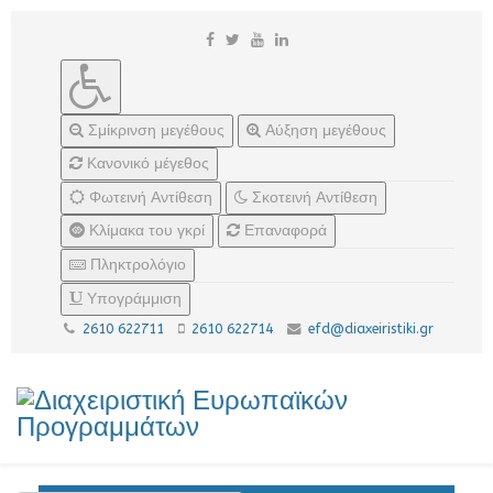
Σμίκρινση μεγέθους
Αύξηση μεγέθους
Κανονικό μέγεθος
Φωτεινή Αντίθεση
Σκοτεινή Αντίθεση
Κλίμακα του γκρί
Επαναφορά
Πληκτρολόγιο
Υπογράμμιση
2610 622711
2610 622714
efd@diaxeiristiki.gr