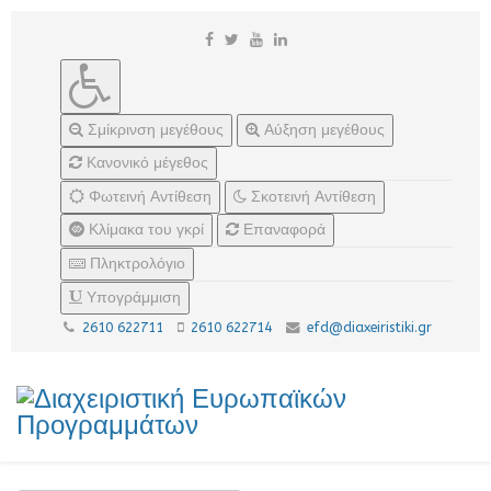
Σμίκρινση μεγέθους
Αύξηση μεγέθους
Κανονικό μέγεθος
Φωτεινή Αντίθεση
Σκοτεινή Αντίθεση
Κλίμακα του γκρί
Επαναφορά
Πληκτρολόγιο
Υπογράμμιση
2610 622711
2610 622714
efd@diaxeiristiki.gr