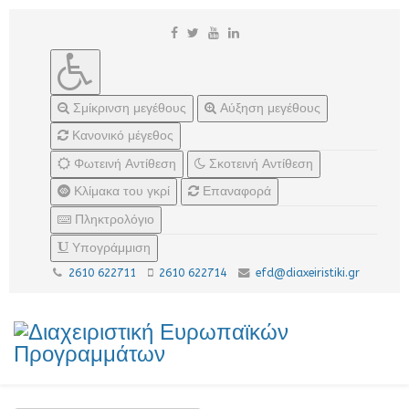
Σμίκρινση μεγέθους
Αύξηση μεγέθους
Κανονικό μέγεθος
Φωτεινή Αντίθεση
Σκοτεινή Αντίθεση
Κλίμακα του γκρί
Επαναφορά
Πληκτρολόγιο
Υπογράμμιση
2610 622711
2610 622714
efd@diaxeiristiki.gr