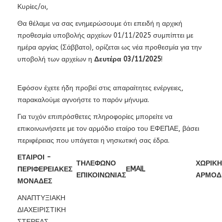
Κυρίες/οι,
Θα θέλαμε να σας ενημερώσουμε ότι επειδή η αρχική
προθεσμία υποβολής αρχείων 01/11/2025 συμπίπτει με
ημέρα αργίας (Σάββατο), ορίζεται ως νέα προθεσμία για την
υποβολή των αρχείων η
Δευτέρα 03/11/2025
!
Εφόσον έχετε ήδη προβεί στις απαραίτητες ενέργειες,
παρακαλούμε αγνοήστε το παρόν μήνυμα.
Για τυχόν επιπρόσθετες πληροφορίες μπορείτε να
επικοινωνήσετε με τον αρμόδιο εταίρο του ΕΦΕΠΑΕ, βάσει
περιφέρειας που υπάγεται η νησιωτική σας έδρα.
ΕΤΑΙΡΟΙ -
ΤΗΛΕΦΩΝΟ
ΧΩΡΙΚΗ
ΠΕΡΙΦΕΡΕΙΑΚΕΣ
ΕMAIL
ΕΠΙΚΟΙΝΩΝΙΑΣ
ΑΡΜΟΔ
ΜΟΝΑΔΕΣ
ΑΝΑΠΤΥΞΙΑΚΗ
ΔΙΑΧΕΙΡΙΣΤΙΚΗ
ΣΤΕΡΕΑΣ