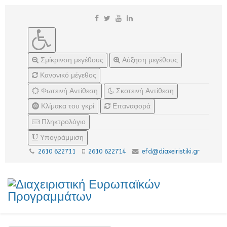
Σμίκρινση μεγέθους
Αύξηση μεγέθους
Κανονικό μέγεθος
Φωτεινή Αντίθεση
Σκοτεινή Αντίθεση
Κλίμακα του γκρί
Επαναφορά
Πληκτρολόγιο
Υπογράμμιση
2610 622711
2610 622714
efd@diaxeiristiki.gr