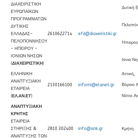
ΔΙΑΧΕΙΡΙΣΤΙΚΗ
Δυτική 
ΕΥΡΩΠΑΪΚΩΝ
ΠΡΟΓΡΑΜΜΑΤΩΝ
Πελοπό
ΔΥΤΙΚΗΣ
ΕΛΛΑΔΑΣ–
2610622714
efd@diaxeiristiki.gr
ΠΕΛΟΠΟΝΝΗΣΟΥ
Ήπειρος
– ΗΠΕΙΡΟΥ –
ΙΟΝΙΩΝ ΝΗΣΩΝ
Ιόνια Νη
(
ΔΙΑΧΕΙΡΙΣΤΙΚΗ
)
ΕΛΛΗΝΙΚΗ
Αττική,
ΑΝΑΠΤΥΞΙΑΚΗ
Βόρειο Α
2130166100
infomi@elanet.gr
ΕΤΑΙΡΕΙΑ
Νότιο Αι
(
ΕΛ.ΑΝ.ΕΤ
)
ΑΝΑΠΤΥΞΙΑΚΗ
ΚΡΗΤΗΣ
ΕΤΑΙΡΕΙΑ
ΣΤΗΡΙΞΗΣ &
2810 302400
info@ank.gr
Κρήτη
ΑΝΑΠΤΥΞΗΣ ΤΩΝ