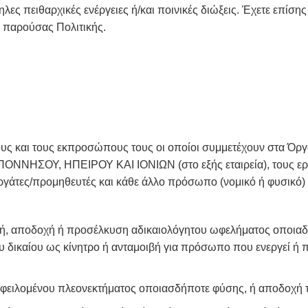
ηλες πειθαρχικές ενέργειες ή/και ποινικές διώξεις. Έχετε επίσης
ς παρούσας Πολιτικής.
ίρους και τους εκπροσώπους τους οι οποίοι συμμετέχουν στα
Υ, ΗΠΕΙΡΟΥ ΚΑΙ ΙΟΝΙΩΝ (στο εξής εταιρεία), τους εργαζ
ργάτες/προμηθευτές και κάθε άλλο πρόσωπο (νομικό ή φυσικό) σ
, αποδοχή ή προσέλκυση αδικαιολόγητου ωφελήματος οποιαδήπο
δικαίου ως κίνητρο ή ανταμοιβή για πρόσωπο που ενεργεί ή π
οφειλομένου πλεονεκτήματος οποιασδήποτε φύσης, ή αποδοχή τ