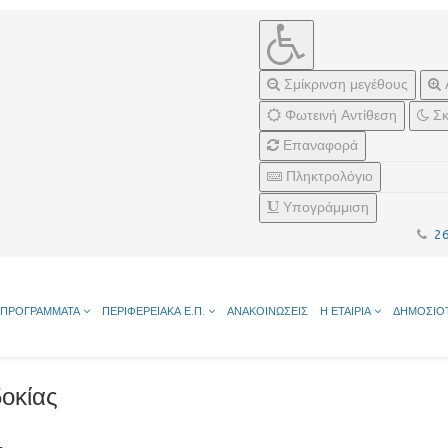
Σμίκρινση μεγέθους
Φωτεινή Αντίθεση
Σκ
Επαναφορά
Πληκτρολόγιο
Υπογράμμιση
2
ΠΡΟΓΡΑΜΜΑΤΑ
ΠΕΡΙΦΕΡΕΙΑΚΑ Ε.Π.
ΑΝΑΚΟΙΝΩΣΕΙΣ
Η ΕΤΑΙΡΙΑ
ΔΗΜΟΣΙΟ
οκίας