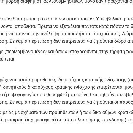
 τη μορφή διαφημιστικών /αναμνηστικών μόνο εάν παρέχονται σε
 εάν διατηρείται η σχέση ίσων αποστάσεων. Υπερβολικά ή πο
ονται αποδεκτά. Πρέπει να εξετάζεται πάντοτε κατά πόσον το
αι ή να υπονοεί την ανάληψη οποιασδήποτε υποχρέωσης. Δώρα
τωση. Σε καμία περίπτωση δεν επιτρέπεται να ζητούνται δώρα α
ης (περιλαμβανομένων και όσων υποχρεούνται στην τήρηση τω
ρέπεται.
ρέχονται από προμηθευτές, δικαιούχους κρατικής ενίσχυσης (
δυνητικούς δικαιούχους κρατικής ενίσχυσης επιτρέπονται μόνο
ύμα ή η ψυχαγωγία που θα ληφθεί μπορεί να θεωρηθούν υπερβολ
. Σε καμία περίπτωση δεν επιτρέπεται να ζητούνται οι παροχ
ταιρείας με οχήματα των προμηθευτών ή των δικαιούχων κρατικ
ί η εταιρεία (π.χ. μεταφορά σε τόπο υλοποίησης επένδυσης) κα