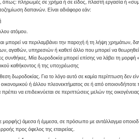
 όπως: πληρωμές σε χρήμα ή σε είδος, πλαστή εργασία ή «συμ
 αποζημίωση δαπανών. Είναι αδιάφορο εάν:
ή
λλου ατόμου.
 και μπορεί να περιλαμβάνει την παροχή ή τη λήψη χρημάτων, δ
 αγαθών, υπηρεσιών ή καθετί άλλο που μπορεί να θεωρηθεί ό
συνθήκες. Μία δωροδοκία μπορεί επίσης να λάβει τη μορφή «α
τικού καθήκοντος ή της υποχρέωσης
όθεση δωροδοκίας. Για το λόγο αυτό σε καμία περίπτωση δεν ε
 οικονομικού ή άλλου πλεονεκτήματος σε ή από οποιονδήποτε 
α πρέπει να επιδεικνύεται σε περιπτώσεις μελών της οικογένε
ε μορφής) άμεσα ή έμμεσα, σε πρόσωπο με αντάλλαγμα οποιοδ
ρροής προς όφελος της εταιρείας.