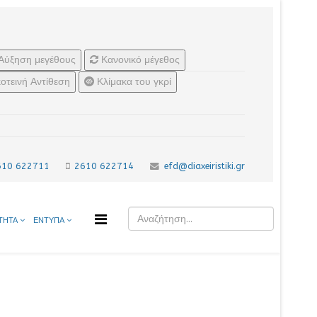
Αύξηση μεγέθους
Κανονικό μέγεθος
οτεινή Αντίθεση
Κλίμακα του γκρί
610 622711
2610 622714
efd@diaxeiristiki.gr
ΤΗΤΑ
ΕΝΤΥΠΑ