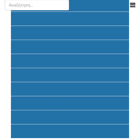
Ανακοινώσεις
Προκήρυξη
Υποβολή Προτάσεων
Αξιολόγηση
Ένταξη έργων
Υλοποίηση Προγράμματος
Έντυπα
Καταβολή Επιχορηγήσεων
Συχνές ερωτήσεις - απαντήσεις
Σηματοδότηση