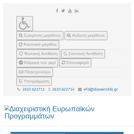
Σμίκρινση μεγέθους
Αύξηση μεγέθους
Κανονικό μέγεθος
Φωτεινή Αντίθεση
Σκοτεινή Αντίθεση
Κλίμακα του γκρί
Επαναφορά
Πληκτρολόγιο
Υπογράμμιση
2610 622711
2610 622714
efd@diaxeiristiki.gr