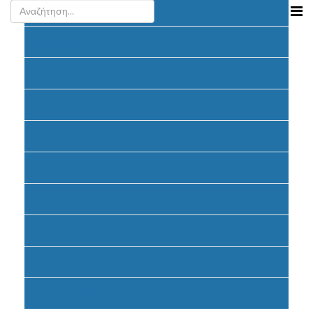
Ανακοινώσεις
Προκήρυξη
Υποβολή Προτάσεων
Αξιολόγηση
Ένταξη έργων
Υλοποίηση Προγράμματος
Έντυπα
Καταβολή Επιχορηγήσεων
Συχνές ερωτήσεις - απαντήσεις
Σηματοδότηση