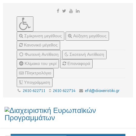
Σμίκρινση μεγέθους
Αύξηση μεγέθους
Κανονικό μέγεθος
Φωτεινή Αντίθεση
Σκοτεινή Αντίθεση
Κλίμακα του γκρί
Επαναφορά
Πληκτρολόγιο
Υπογράμμιση
2610 622711
2610 622714
efd@diaxeiristiki.gr