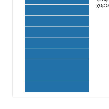
χορο
Υποβολή Προτάσεων
Αξιολόγηση
Ένταξη έργων
Υλοποίηση Προγράμματος
Έντυπα
Καταβολή Επιχορηγήσεων
Συχνές ερωτήσεις - απαντήσεις
Σηματοδότηση