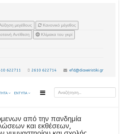
Αύξηση μεγέθους
Κανονικό μέγεθος
οτεινή Αντίθεση
Κλίμακα του γκρί
610 622711
2610 622714
efd@diaxeiristiki.gr
ΤΗΤΑ
ΕΝΤΥΠΑ
όμενων από την πανδημία
λώσεων και εκθέσεων,
 γυμναστηρίου και σχολής