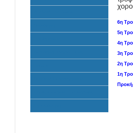
χορο
Υποβολή Προτάσεων
6η Τρ
Αξιολόγηση
5η Τρ
Ένταξη έργων
4η Τρ
Υλοποίηση Προγράμματος
3η Τρ
2η Τρ
Έντυπα
1η Τρ
Καταβολή Επιχορηγήσεων
Προκή
Συχνές ερωτήσεις - απαντήσεις
Σηματοδότηση