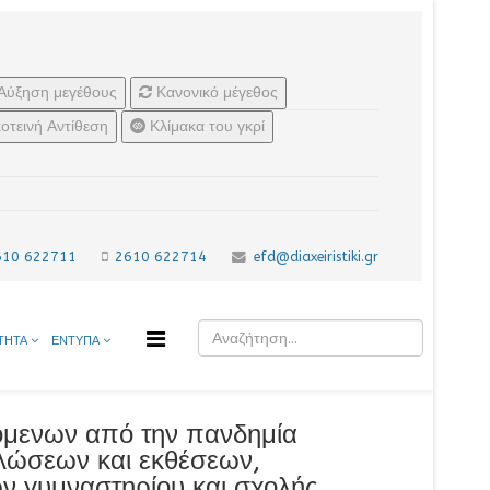
Αύξηση μεγέθους
Κανονικό μέγεθος
οτεινή Αντίθεση
Κλίμακα του γκρί
610 622711
2610 622714
efd@diaxeiristiki.gr
ΤΗΤΑ
ΕΝΤΥΠΑ
όμενων από την πανδημία
λώσεων και εκθέσεων,
 γυμναστηρίου και σχολής