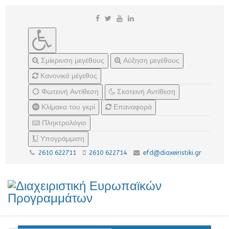
Σμίκρινση μεγέθους
Αύξηση μεγέθους
Κανονικό μέγεθος
Φωτεινή Αντίθεση
Σκοτεινή Αντίθεση
Κλίμακα του γκρί
Επαναφορά
Πληκτρολόγιο
Υπογράμμιση
2610 622711
2610 622714
efd@diaxeiristiki.gr