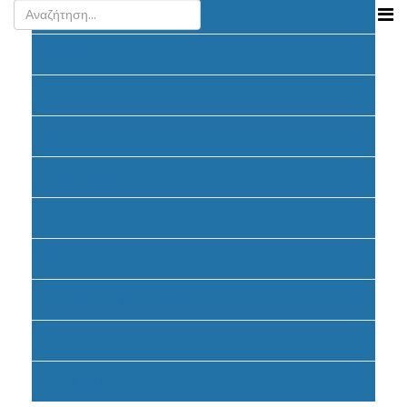
Ανακοινώσεις
Προκήρυξη
Υποβολή Προτάσεων
Αξιολόγηση
Ένταξη έργων
Υλοποίηση Προγράμματος
Έντυπα
Καταβολή Επιχορηγήσεων
Συχνές ερωτήσεις - απαντήσεις
Σηματοδότηση