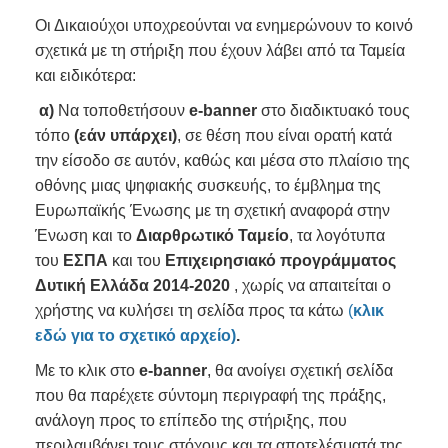
Οι Δικαιούχοι υποχρεούνται να ενημερώνουν το κοινό
σχετικά με τη στήριξη που έχουν λάβει από τα Ταμεία
και ειδικότερα:
α)
Να τοποθετήσουν
e-banner
στο διαδικτυακό τους
τόπο
(εάν υπάρχει)
, σε θέση που είναι ορατή κατά
την είσοδο σε αυτόν, καθώς και μέσα στο πλαίσιο της
οθόνης μιας ψηφιακής συσκευής, το έμβλημα της
Ευρωπαϊκής Ένωσης με τη σχετική αναφορά στην
Ένωση και το
Διαρθρωτικό Ταμείο
, τα λογότυπα
του
ΕΣΠΑ
και του
Επιχειρησιακό προγράμματος
Δυτική Ελλάδα 2014-2020
, χωρίς να απαιτείται ο
χρήστης να κυλήσει τη σελίδα προς τα κάτω
(
κλικ
εδώ για το σχετικό αρχείο)
.
Με το κλικ στο
e-
banner
, θα ανοίγει σχετική σελίδα
που θα παρέχετε σύντομη περιγραφή της πράξης,
ανάλογη προς το επίπεδο της στήριξης, που
περιλαμβάνει τους στόχους και τα αποτελέσματά της