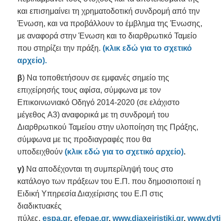
και επισημαίνει τη χρηματοδοτική συνδρομή από την
Ένωση, και να προβάλλουν το έμβλημα της Ένωσης,
με αναφορά στην Ένωση και το διαρθρωτικό Ταμείο
που στηρίζει την πράξη.
(
κλικ εδώ για το σχετικό
αρχείο).
β
) Να τοποθετήσουν σε εμφανές σημείο της
επιχείρησής τους αφίσα, σύμφωνα με τον
Επικοινωνιακό Οδηγό 2014-2020 (σε ελάχιστο
μέγεθος A3) αναφορικά με τη συνδρομή του
Διαρθρωτικού Ταμείου στην υλοποίηση της Πράξης,
σύμφωνα με τις προδιαγραφές που θα
υποδειχθούν
(
κλικ εδώ για το σχετικό αρχείο)
.
γ)
Να αποδέχονται τη συμπερίληψή τους στο
κατάλογο των πράξεων του Ε.Π. που δημοσιοποιεί η
Ειδική Υπηρεσία Διαχείρισης του Ε.Π στις
διαδικτυακές
πύλες,
espa.gr
,
efepae.gr
,
www.diaxeiristiki.gr
,
www.dyti