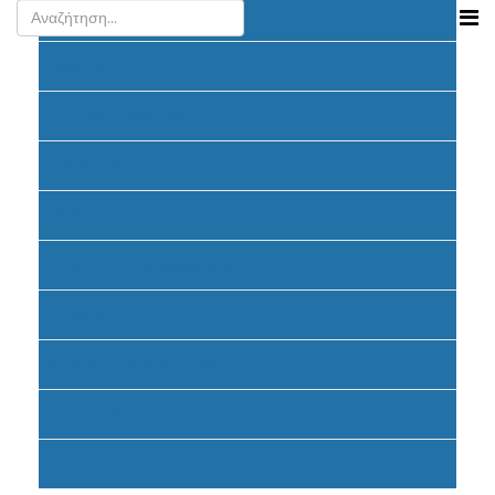
Ανακοινώσεις
Προκήρυξη
Υποβολή Προτάσεων
Αξιολόγηση
Ένταξη έργων
Υλοποίηση Προγράμματος
Έντυπα
Καταβολή Επιχορηγήσεων
Συχνές ερωτήσεις - απαντήσεις
Σηματοδότηση