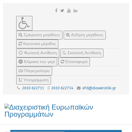
Σμίκρινση μεγέθους
Αύξηση μεγέθους
Κανονικό μέγεθος
Φωτεινή Αντίθεση
Σκοτεινή Αντίθεση
Κλίμακα του γκρί
Επαναφορά
Πληκτρολόγιο
Υπογράμμιση
2610 622711
2610 622714
efd@diaxeiristiki.gr