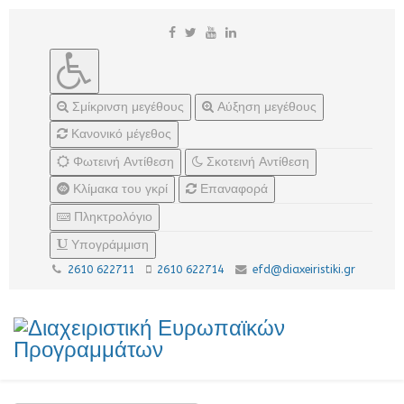
Σμίκρινση μεγέθους
Αύξηση μεγέθους
Κανονικό μέγεθος
Φωτεινή Αντίθεση
Σκοτεινή Αντίθεση
Κλίμακα του γκρί
Επαναφορά
Πληκτρολόγιο
Υπογράμμιση
2610 622711
2610 622714
efd@diaxeiristiki.gr