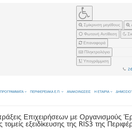
Σμίκρινση μεγέθους
Φωτεινή Αντίθεση
Σκ
Επαναφορά
Πληκτρολόγιο
Υπογράμμιση
2
ΠΡΟΓΡΑΜΜΑΤΑ
ΠΕΡΙΦΕΡΕΙΑΚΑ Ε.Π.
ΑΝΑΚΟΙΝΩΣΕΙΣ
Η ΕΤΑΙΡΙΑ
ΔΗΜΟΣΙΟ
ράξεις Επιχειρήσεων με Οργανισμούς Έρ
ς τομείς εξειδίκευσης της RIS3 της Περιφ