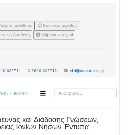
Αύξηση μεγέθους
Κανονικό μέγεθος
οτεινή Αντίθεση
Κλίμακα του γκρί
610 622711
2610 622714
efd@diaxeiristiki.gr
ΤΗΤΑ
ΕΝΤΥΠΑ
ευνας και Διάδοσης Γνώσεων,
έρειας Ιονίων Νήσων Έντυπα