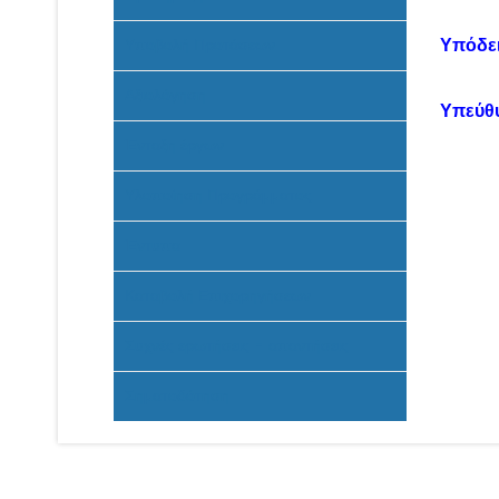
Υποβολή Προτάσεων
Υπόδει
Αξιολόγηση
Υπεύθ
Ένταξη έργων
Υλοποίηση Προγράμματος
Έντυπα
Καταβολή Επιχορηγήσεων
Συχνές ερωτήσεις - απαντήσεις
Σηματοδότηση