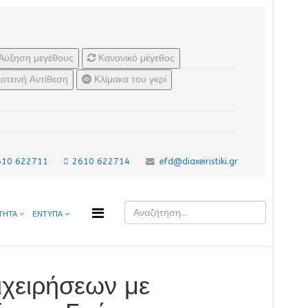
Αύξηση μεγέθους
Κανονικό μέγεθος
οτεινή Αντίθεση
Κλίμακα του γκρί
610 622711
2610 622714
efd@diaxeiristiki.gr
ΤΗΤΑ
ΕΝΤΥΠΑ
ιχειρήσεων με