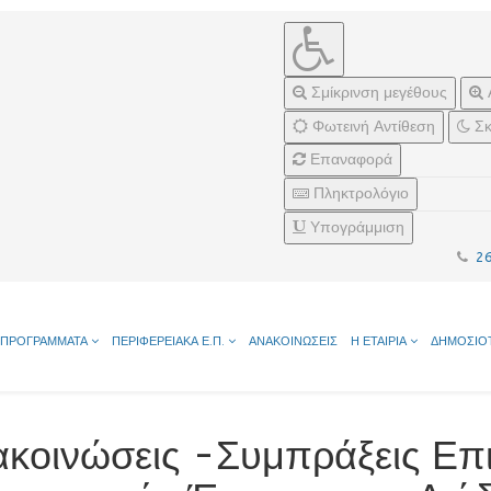
Σμίκρινση μεγέθους
Φωτεινή Αντίθεση
Σκ
Επαναφορά
Πληκτρολόγιο
Υπογράμμιση
2
ΠΡΟΓΡΑΜΜΑΤΑ
ΠΕΡΙΦΕΡΕΙΑΚΑ Ε.Π.
ΑΝΑΚΟΙΝΩΣΕΙΣ
Η ΕΤΑΙΡΙΑ
ΔΗΜΟΣΙΟ
ακοινώσεις -Συμπράξεις Επ