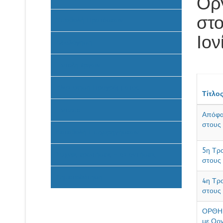
Ορ
στο
Υποβολή Προτάσεων
Ιο
Αξιολόγηση
Ένταξη έργων
Υλοποίηση Προγράμματος
Τίτλο
Έντυπα
Απόφα
στους 
Καταβολή Επιχορηγήσεων
5η Τρ
Συχνές ερωτήσεις - απαντήσεις
στους 
Σηματοδότηση
4η Τρ
στους 
ΟΡΘΗ 
με Οργ