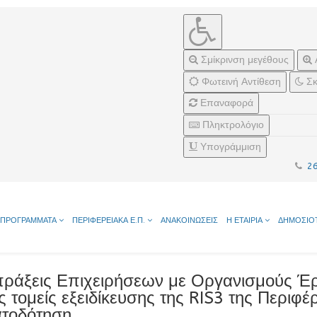
Σμίκρινση μεγέθους
Φωτεινή Αντίθεση
Σκ
Επαναφορά
Πληκτρολόγιο
Υπογράμμιση
2
ΠΡΟΓΡΑΜΜΑΤΑ
ΠΕΡΙΦΕΡΕΙΑΚΑ Ε.Π.
ΑΝΑΚΟΙΝΩΣΕΙΣ
Η ΕΤΑΙΡΙΑ
ΔΗΜΟΣΙΟ
ράξεις Επιχειρήσεων με Οργανισμούς Έρ
ς τομείς εξειδίκευσης της RIS3 της Περιφ
τοδότηση