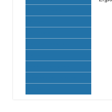
Υποβολή Προτάσεων
Αξιολόγηση
Ένταξη έργων
Υλοποίηση Προγράμματος
Έντυπα
Καταβολή Επιχορηγήσεων
Συχνές ερωτήσεις - απαντήσεις
Σηματοδότηση