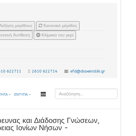
Αύξηση μεγέθους
Κανονικό μέγεθος
οτεινή Αντίθεση
Κλίμακα του γκρί
610 622711
2610 622714
efd@diaxeiristiki.gr
ΤΗΤΑ
ΕΝΤΥΠΑ
ευνας και Διάδοσης Γνώσεων,
έρειας Ιονίων Νήσων -