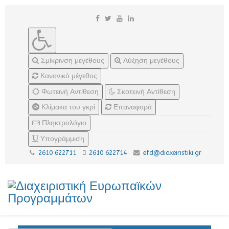
Σμίκρινση μεγέθους
Αύξηση μεγέθους
Κανονικό μέγεθος
Φωτεινή Αντίθεση
Σκοτεινή Αντίθεση
Κλίμακα του γκρί
Επαναφορά
Πληκτρολόγιο
Υπογράμμιση
2610 622711
2610 622714
efd@diaxeiristiki.gr