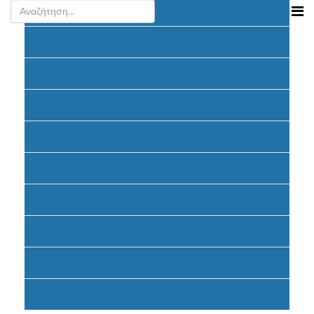
Ανακοινώσεις
Προκήρυξη
Υποβολή Προτάσεων
Αξιολόγηση
Ένταξη έργων
Υλοποίηση Προγράμματος
Έντυπα
Καταβολή Επιχορηγήσεων
Συχνές ερωτήσεις - απαντήσεις
Σηματοδότηση