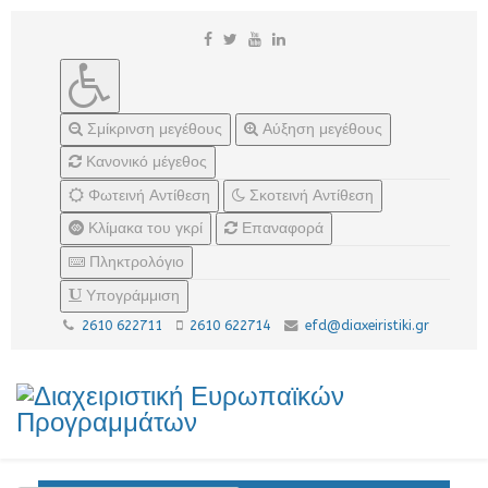
Σμίκρινση μεγέθους
Αύξηση μεγέθους
Κανονικό μέγεθος
Φωτεινή Αντίθεση
Σκοτεινή Αντίθεση
Κλίμακα του γκρί
Επαναφορά
Πληκτρολόγιο
Υπογράμμιση
2610 622711
2610 622714
efd@diaxeiristiki.gr