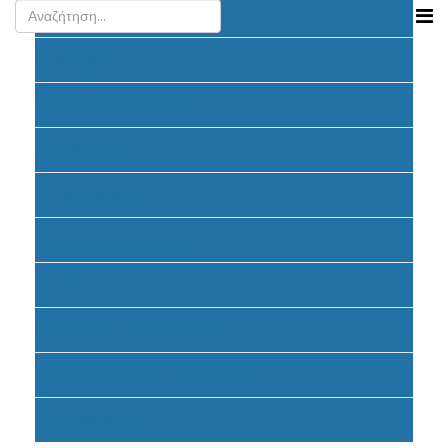
Ανακοινώσεις
Προκήρυξη
Υποβολή Προτάσεων
Αξιολόγηση
Ένταξη έργων
Υλοποίηση Προγράμματος
Έντυπα
Καταβολή Επιχορηγήσεων
Συχνές ερωτήσεις - απαντήσεις
Σηματοδότηση