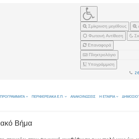
Σμίκρινση μεγέθους
Φωτεινή Αντίθεση
Σκ
Επαναφορά
Πληκτρολόγιο
Υπογράμμιση
2
ΠΡΟΓΡΑΜΜΑΤΑ
ΠΕΡΙΦΕΡΕΙΑΚΑ Ε.Π.
ΑΝΑΚΟΙΝΩΣΕΙΣ
Η ΕΤΑΙΡΙΑ
ΔΗΜΟΣΙΟ
ακό Βήμα