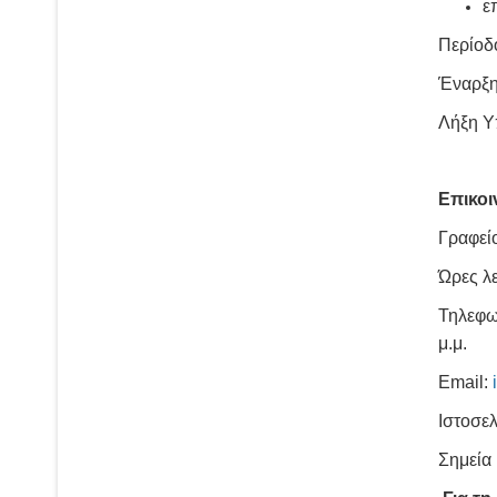
ε
Περίοδ
Έναρξη
Λήξη Υ
Επικοι
Γραφεί
Ώρες λε
Τηλεφω
μ.μ.
Εmail:
Ιστοσελ
Σημεία