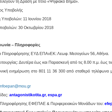
πιλέγουν τη Δράση με τίτλο «Ψηφιακό Βήμα».
ος Υποβολής
 Υποβολών: 11 Ιουνίου 2018
ποβολών: 30 Οκτωβρίου 2018
νωνία – Πληροφορίες
ο Πληροφόρησης ΕΥΔ ΕΠΑνΕΚ: Λεωφ. Μεσογείων 56, Αθήνα.
ιτουργίας: Δευτέρα έως και Παρασκευή από τις 8.00 π.μ. έως τις
νική ενημέρωση στο 801 11 36 300 από σταθερό τηλέφωνο με 
infoepan@mou.gr
ίδες:
antagonistikotita.gr
,
espa.gr
 Πληροφόρησης ΕΦΕΠΑΕ & Περιφερειακών Μονάδων του:
efe