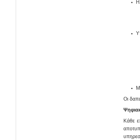
Η
Υ
Μ
Οι δαπά
Ψηφιακ
Κάθε ε
αποτυπ
υπηρεσ