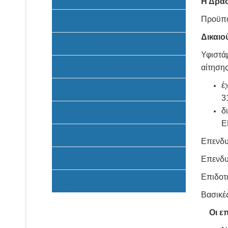
Η Δράσ
Προϋπο
Υποβολή Προτάσεων
Δικαιο
Αξιολόγηση
Υφιστάμ
Ένταξη έργων
αίτηση
έ
Υλοποίηση Προγράμματος
3
δ
Έντυπα
E
Καταβολή Επιχορηγήσεων
Επενδυ
Συχνές ερωτήσεις - απαντήσεις
Επενδυ
Επιδοτ
Σηματοδότηση
Βασικέ
Οι επ