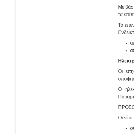
Με βάση
τα επί
Το επε
Ενδεικτ
α
α
Ηλεκτ
Οι επι
υποψηφ
Ο ηλεκ
Παραρτή
ΠΡΟΣΟΧ
Οι νέο
σ