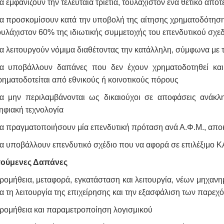
α εμφανίζουν την τελευταία τριετία, τουλάχιστον ένα θετικό α
α προσκομίσουν κατά την υποβολή της αίτησης χρηματοδότηση
ουλάχιστον 60% της ιδιωτικής συμμετοχής του επενδυτικού σχε
α λειτουργούν νόμιμα διαθέτοντας την κατάλληλη, σύμφωνα με τη
α υποβάλλουν δαπάνες που δεν έχουν χρηματοδοτηθεί και
ρηματοδοτείται από εθνικούς ή κοινοτικούς πόρους
α μην περιλαμβάνονται ως δικαιούχοι σε αποφάσεις ανάκ
ηφιακή τεχνολογία
α πραγματοποιήσουν μία επενδυτική πρόταση ανά Α.Φ.Μ., αποκλ
α υποβάλλουν επενδυτικό σχέδιο που να αφορά σε επιλέξιμο Κ
τούμενες Δαπάνες
ρομήθεια, μεταφορά, εγκατάσταση και λειτουργία, νέων μηχαν
ια τη λειτουργία της επιχείρησης και την εξασφάλιση των παρε
ρομήθεια και παραμετροποίηση λογισμικού