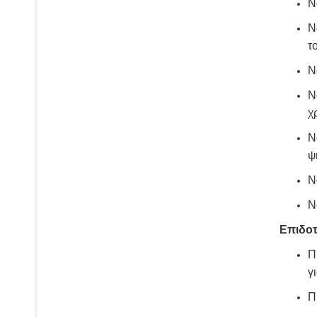
Ν
Ν
τ
Ν
Ν
χ
Ν
ψ
Ν
Ν
Επιδο
Π
γ
Π