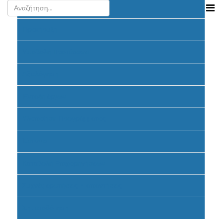
Ανακοινώσεις
Προκήρυξη
Υποβολή Προτάσεων
Αξιολόγηση
Ένταξη έργων
Υλοποίηση Προγράμματος
Έντυπα
Καταβολή Επιχορηγήσεων
Συχνές ερωτήσεις - απαντήσεις
Σηματοδότηση