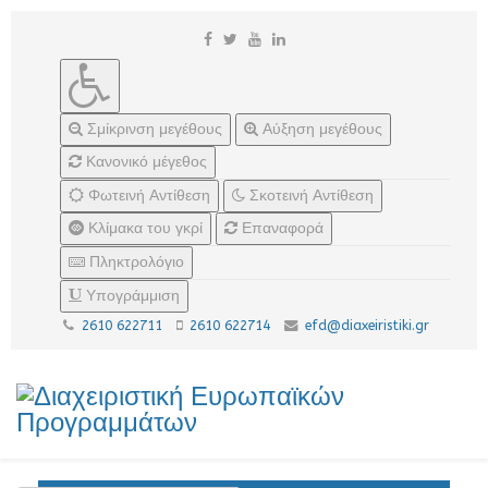
Σμίκρινση μεγέθους
Αύξηση μεγέθους
Κανονικό μέγεθος
Φωτεινή Αντίθεση
Σκοτεινή Αντίθεση
Κλίμακα του γκρί
Επαναφορά
Πληκτρολόγιο
Υπογράμμιση
2610 622711
2610 622714
efd@diaxeiristiki.gr