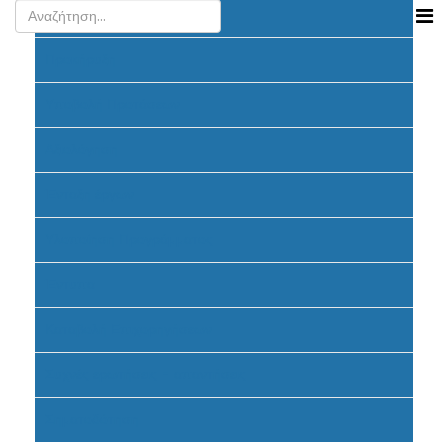
Ανακοινώσεις
Προκήρυξη
Υποβολή Προτάσεων
Αξιολόγηση
Ένταξη έργων
Υλοποίηση Προγράμματος
Έντυπα
Καταβολή Επιχορηγήσεων
Συχνές ερωτήσεις - απαντήσεις
Σηματοδότηση