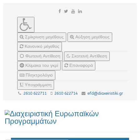
Σμίκρινση μεγέθους
Αύξηση μεγέθους
Κανονικό μέγεθος
Φωτεινή Αντίθεση
Σκοτεινή Αντίθεση
Κλίμακα του γκρί
Επαναφορά
Πληκτρολόγιο
Υπογράμμιση
2610 622711
2610 622714
efd@diaxeiristiki.gr