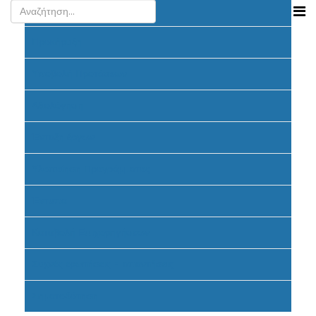
Ανακοινώσεις
Προκήρυξη
Υποβολή Προτάσεων
Αξιολόγηση
Ένταξη έργων
Υλοποίηση Προγράμματος
Έντυπα
Καταβολή Επιχορηγήσεων
Συχνές ερωτήσεις - απαντήσεις
Σηματοδότηση