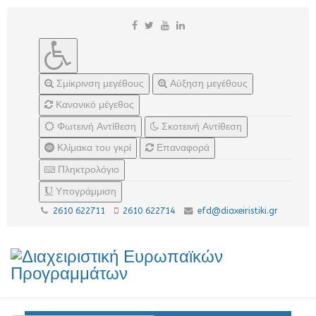
Σμίκρινση μεγέθους
Αύξηση μεγέθους
Κανονικό μέγεθος
Φωτεινή Αντίθεση
Σκοτεινή Αντίθεση
Κλίμακα του γκρί
Επαναφορά
Πληκτρολόγιο
Υπογράμμιση
2610 622711
2610 622714
efd@diaxeiristiki.gr