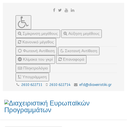
Σμίκρινση μεγέθους
Αύξηση μεγέθους
Κανονικό μέγεθος
Φωτεινή Αντίθεση
Σκοτεινή Αντίθεση
Κλίμακα του γκρί
Επαναφορά
Πληκτρολόγιο
Υπογράμμιση
2610 622711
2610 622714
efd@diaxeiristiki.gr