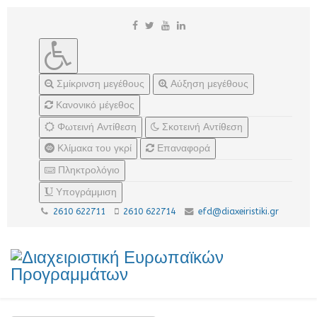
Σμίκρινση μεγέθους
Αύξηση μεγέθους
Κανονικό μέγεθος
Φωτεινή Αντίθεση
Σκοτεινή Αντίθεση
Κλίμακα του γκρί
Επαναφορά
Πληκτρολόγιο
Υπογράμμιση
2610 622711
2610 622714
efd@diaxeiristiki.gr