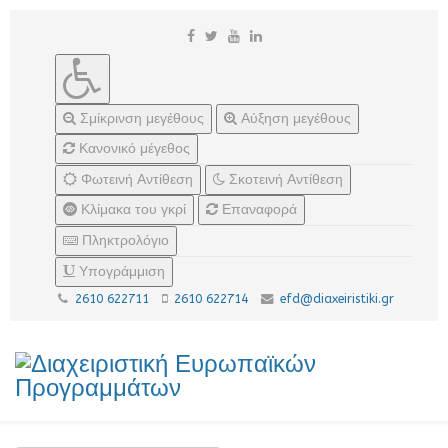
Σμίκρινση μεγέθους
Αύξηση μεγέθους
Κανονικό μέγεθος
Φωτεινή Αντίθεση
Σκοτεινή Αντίθεση
Κλίμακα του γκρί
Επαναφορά
Πληκτρολόγιο
Υπογράμμιση
2610 622711
2610 622714
efd@diaxeiristiki.gr