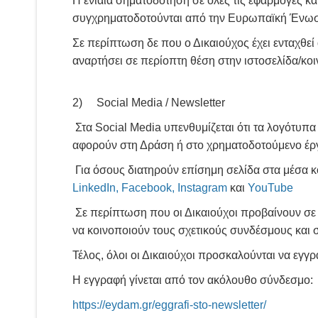
Η ενιαία σηματοδότηση σε όλες τις εφαρμογές κ
συγχρηματοδοτούνται από την Ευρωπαϊκή Ένωση
Σε περίπτωση δε που ο Δικαιούχος έχει ενταχθε
αναρτήσει σε περίοπτη θέση στην ιστοσελίδα/κο
2) Social Media / Newsletter
Στα Social Media υπενθυμίζεται ότι τα λογότυπα 
αφορούν στη Δράση ή στο χρηματοδοτούμενο έρ
Για όσους διατηρούν επίσημη σελίδα στα μέσα 
LinkedIn
,
Facebook
,
Instagram
και
YouTube
Σε περίπτωση που οι Δικαιούχοι προβαίνουν σε
να κοινοποιούν τους σχετικούς συνδέσμους και 
Τέλος, όλοι οι Δικαιούχοι προσκαλούνται να εγ
Η εγγραφή γίνεται από τον ακόλουθο σύνδεσμο:
https://eydam.gr/eggrafi
-
sto
-
newsletter/