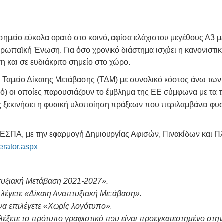
σημείο εύκολα ορατό στο κοινό, αφίσα ελάχιστου μεγέθους Α3 
ωπαϊκή Ένωση. Για όσο χρονικό διάστημα ισχύει η κανονιστι
η και σε ευδιάκριτο σημείο στο χώρο.
ο Ταμείο Δίκαιης Μετάβασης (ΤΔΜ) με συνολικό κόστος άνω των
ινό) οι οποίες παρουσιάζουν το έμβλημα της ΕΕ σύμφωνα με τα τ
 ξεκινήσει η φυσική υλοποίηση πράξεων που περιλαμβάνει φυσι
ΕΣΠΑ, με την εφαρμογή Δημιουργίας Αφισών, Πινακίδων και Πλα
erator.aspx
:
τυξιακή Μετάβαση 2021-2027».
ιλέγετε «Δίκαιη Αναπτυξιακή Μετάβαση».
α επιλέγετε «
Xωρίς λογότυπο».
λέξετε το πρότυπο γραφιστικό που είναι προεγκατεστημένο στη