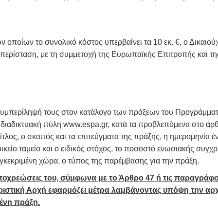
ων οποίων το συνολικό κόστος υπερβαίνει τα 10 εκ. €, ο Δικαι
 περίσταση, με τη συμμετοχή της Ευρωπαϊκής Επιτροπής και τη
 συμπερίληψή τους στον κατάλογο των πράξεων του Προγράμματ
 διαδικτυακή πύλη www.espa.gr, κατά τα προβλεπόμενα στο άρθ
τίτλος, ο σκοπός και τα επιτεύγματα της πράξης, η ημερομηνία
οικείο ταμείο και ο ειδικός στόχος, το ποσοστό ενωσιακής συγχ
υγκεκριμένη χώρα, ο τύπος της παρέμβασης για την πράξη.
ποχρεώσεις του, σύμφωνα με το Άρθρο 47 ή τις παραγράφου
ειριστική Αρχή εφαρμόζει μέτρα λαμβάνοντας υπόψη την α
ένη πράξη.