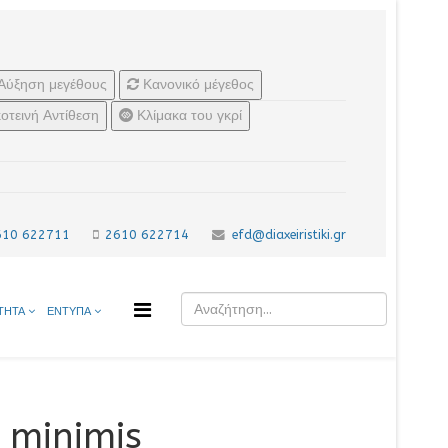
Αύξηση μεγέθους
Κανονικό μέγεθος
οτεινή Αντίθεση
Κλίμακα του γκρί
610 622711
2610 622714
efd@diaxeiristiki.gr
ΤΗΤΑ
ΕΝΤΥΠΑ
 minimis