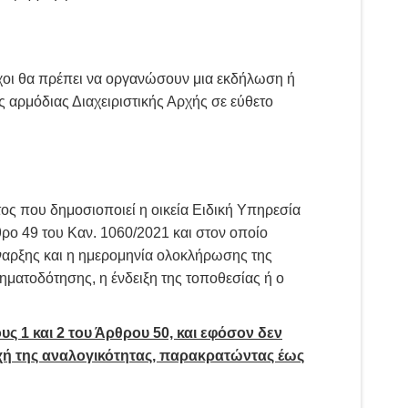
ούχοι θα πρέπει να οργανώσουν μια εκδήλωση ή
ς αρμόδιας Διαχειριστικής Αρχής σε εύθετο
ος που δημοσιοποιεί η οικεία Ειδική Υπηρεσία
ρο 49 του Καν. 1060/2021 και στον οποίο
 έναρξης και η ημερομηνία ολοκλήρωσης της
ρηματοδότησης, η ένδειξη της τοποθεσίας ή ο
ς 1 και 2 του Άρθρου 50, και εφόσον δεν
ρχή της αναλογικότητας, παρακρατώντας έως