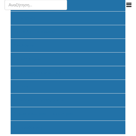
Ανακοινώσεις
Προκήρυξη
Υποβολή Προτάσεων
Αξιολόγηση
Ένταξη έργων
Υλοποίηση Προγράμματος
Έντυπα
Καταβολή Επιχορηγήσεων
Συχνές ερωτήσεις - απαντήσεις
Σηματοδότηση