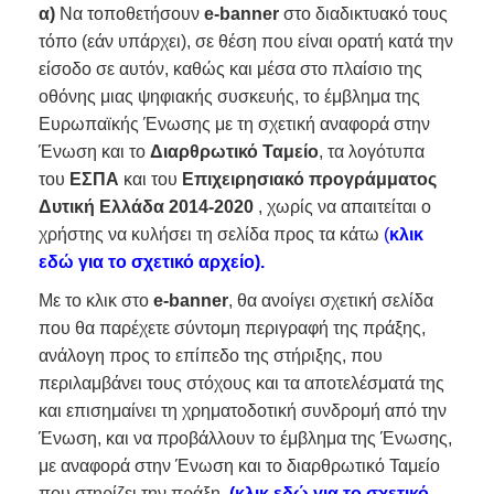
α)
Να τοποθετήσουν
e-banner
στο διαδικτυακό τους
τόπο (εάν υπάρχει), σε θέση που είναι ορατή κατά την
είσοδο σε αυτόν, καθώς και μέσα στο πλαίσιο της
οθόνης μιας ψηφιακής συσκευής, το έμβλημα της
Ευρωπαϊκής Ένωσης με τη σχετική αναφορά στην
Ένωση και το
Διαρθρωτικό Ταμείο
, τα λογότυπα
του
ΕΣΠΑ
και του
Επιχειρησιακό προγράμματος
Δυτική Ελλάδα 2014-2020
, χωρίς να απαιτείται ο
χρήστης να κυλήσει τη σελίδα προς τα κάτω
(
κλικ
εδώ για το σχετικό αρχείο)
.
Με το κλικ στο
e-
banner
, θα ανοίγει σχετική σελίδα
που θα παρέχετε σύντομη περιγραφή της πράξης,
ανάλογη προς το επίπεδο της στήριξης, που
περιλαμβάνει τους στόχους και τα αποτελέσματά της
και επισημαίνει τη χρηματοδοτική συνδρομή από την
Ένωση, και να προβάλλουν το έμβλημα της Ένωσης,
με αναφορά στην Ένωση και το διαρθρωτικό Ταμείο
που στηρίζει την πράξη.
(
κλικ εδώ για το σχετικό