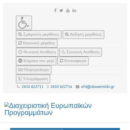
Σμίκρινση μεγέθους
Αύξηση μεγέθους
Κανονικό μέγεθος
Φωτεινή Αντίθεση
Σκοτεινή Αντίθεση
Κλίμακα του γκρί
Επαναφορά
Πληκτρολόγιο
Υπογράμμιση
2610 622711
2610 622714
efd@diaxeiristiki.gr