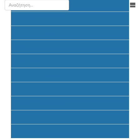
Ανακοινώσεις
Προκήρυξη
Υποβολή Προτάσεων
Αξιολόγηση
Ένταξη έργων
Υλοποίηση Προγράμματος
Έντυπα
Καταβολή Επιχορηγήσεων
Συχνές ερωτήσεις - απαντήσεις
Σηματοδότηση