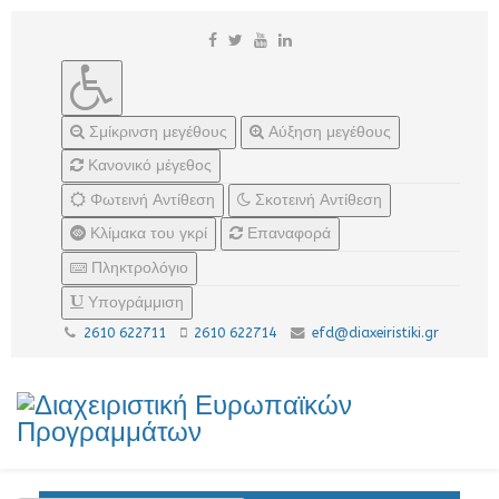
Σμίκρινση μεγέθους
Αύξηση μεγέθους
Κανονικό μέγεθος
Φωτεινή Αντίθεση
Σκοτεινή Αντίθεση
Κλίμακα του γκρί
Επαναφορά
Πληκτρολόγιο
Υπογράμμιση
2610 622711
2610 622714
efd@diaxeiristiki.gr