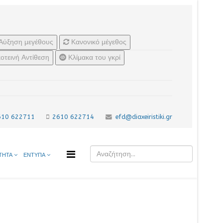
Αύξηση μεγέθους
Κανονικό μέγεθος
οτεινή Αντίθεση
Κλίμακα του γκρί
610 622711
2610 622714
efd@diaxeiristiki.gr
ΤΗΤΑ
ΕΝΤΥΠΑ