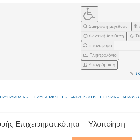
Σμίκρινση μεγέθους
Φωτεινή Αντίθεση
Σκ
Επαναφορά
Πληκτρολόγιο
Υπογράμμιση
2
ΠΡΟΓΡΑΜΜΑΤΑ
ΠΕΡΙΦΕΡΕΙΑΚΑ Ε.Π.
ΑΝΑΚΟΙΝΩΣΕΙΣ
Η ΕΤΑΙΡΙΑ
ΔΗΜΟΣΙΟ
υής Επιχειρηματικότητα - Υλοποίηση