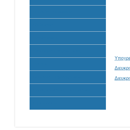
Υποβολή Προτάσεων
Αξιολόγηση
Ένταξη έργων
Υλοποίηση Προγράμματος
Υποχρε
Έντυπα
Διευκρ
Καταβολή Επιχορηγήσεων
Διευκρι
Συχνές ερωτήσεις - απαντήσεις
Σηματοδότηση