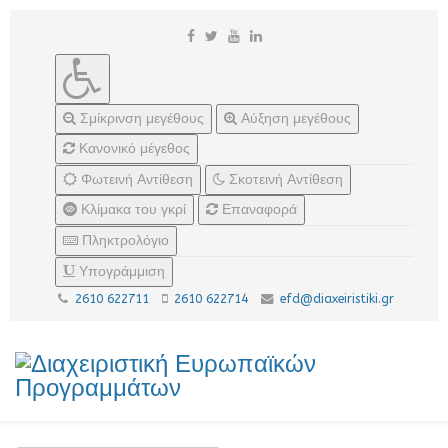
Σμίκρινση μεγέθους
Αύξηση μεγέθους
Κανονικό μέγεθος
Φωτεινή Αντίθεση
Σκοτεινή Αντίθεση
Κλίμακα του γκρί
Επαναφορά
Πληκτρολόγιο
Υπογράμμιση
2610 622711
2610 622714
efd@diaxeiristiki.gr