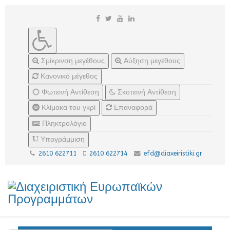
Σμίκρινση μεγέθους
Αύξηση μεγέθους
Κανονικό μέγεθος
Φωτεινή Αντίθεση
Σκοτεινή Αντίθεση
Κλίμακα του γκρί
Επαναφορά
Πληκτρολόγιο
Υπογράμμιση
2610 622711
2610 622714
efd@diaxeiristiki.gr