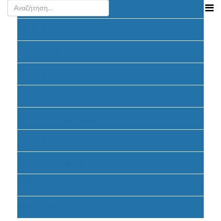
Ανακοινώσεις
Προκήρυξη
Υποβολή Προτάσεων
Αξιολόγηση
Ένταξη έργων
Υλοποίηση Προγράμματος
Έντυπα
Καταβολή Επιχορηγήσεων
Συχνές ερωτήσεις - απαντήσεις
Σηματοδότηση