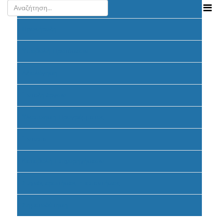
Ανακοινώσεις
Προκήρυξη
Υποβολή Προτάσεων
Αξιολόγηση
Ένταξη έργων
Υλοποίηση Προγράμματος
Έντυπα
Καταβολή Επιχορηγήσεων
Συχνές ερωτήσεις - απαντήσεις
Σηματοδότηση