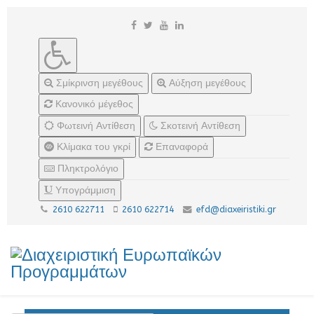
Σμίκρινση μεγέθους
Αύξηση μεγέθους
Κανονικό μέγεθος
Φωτεινή Αντίθεση
Σκοτεινή Αντίθεση
Κλίμακα του γκρί
Επαναφορά
Πληκτρολόγιο
Υπογράμμιση
2610 622711
2610 622714
efd@diaxeiristiki.gr