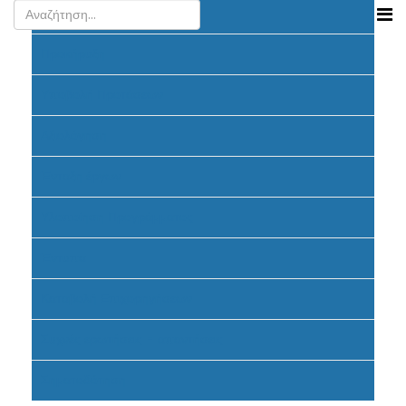
Ανακοινώσεις
Προκήρυξη
Υποβολή Προτάσεων
Αξιολόγηση
Ένταξη έργων
Υλοποίηση Προγράμματος
Έντυπα
Καταβολή Επιχορηγήσεων
Συχνές ερωτήσεις - απαντήσεις
Σηματοδότηση