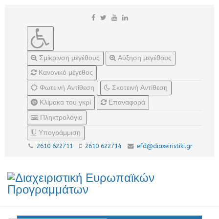
Σμίκρινση μεγέθους
Αύξηση μεγέθους
Κανονικό μέγεθος
Φωτεινή Αντίθεση
Σκοτεινή Αντίθεση
Κλίμακα του γκρί
Επαναφορά
Πληκτρολόγιο
Υπογράμμιση
2610 622711
2610 622714
efd@diaxeiristiki.gr