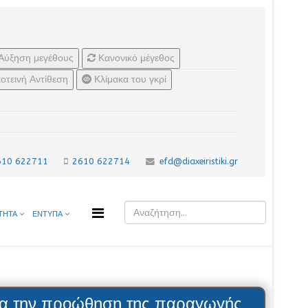
Αύξηση μεγέθους
Κανονικό μέγεθος
οτεινή Αντίθεση
Κλίμακα του γκρί
610 622711
2610 622714
efd@diaxeiristiki.gr
ΤΗΤΑ
ΕΝΤΥΠΑ
για την προώθηση της παραγωγής