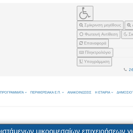
Σμίκρινση μεγέθους
Φωτεινή Αντίθεση
Σκ
Επαναφορά
Πληκτρολόγιο
Υπογράμμιση
2
ΠΡΟΓΡΑΜΜΑΤΑ
ΠΕΡΙΦΕΡΕΙΑΚΑ Ε.Π.
ΑΝΑΚΟΙΝΩΣΕΙΣ
Η ΕΤΑΙΡΙΑ
ΔΗΜΟΣΙΟ
φιστάμενων μικρομεσαίων επιχειρήσεων 