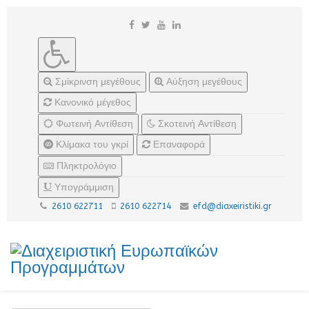
Σμίκρινση μεγέθους
Αύξηση μεγέθους
Κανονικό μέγεθος
Φωτεινή Αντίθεση
Σκοτεινή Αντίθεση
Κλίμακα του γκρί
Επαναφορά
Πληκτρολόγιο
Υπογράμμιση
2610 622711
2610 622714
efd@diaxeiristiki.gr