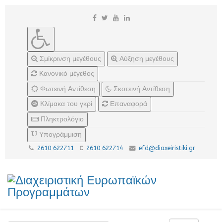
Σμίκρινση μεγέθους
Αύξηση μεγέθους
Κανονικό μέγεθος
Φωτεινή Αντίθεση
Σκοτεινή Αντίθεση
Κλίμακα του γκρί
Επαναφορά
Πληκτρολόγιο
Υπογράμμιση
2610 622711
2610 622714
efd@diaxeiristiki.gr