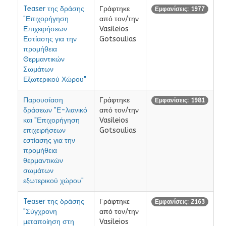
Teaser της δράσης
Γράφτηκε
Εμφανίσεις: 1977
"Επιχορήγηση
από τον/την
Επιχειρήσεων
Vasileios
Εστίασης για την
Gotsoulias
προμήθεια
Θερμαντικών
Σωμάτων
Εξωτερικού Χώρου"
Παρουσίαση
Γράφτηκε
Εμφανίσεις: 1981
δράσεων "Ε-λιανικό
από τον/την
και "Επιχορήγηση
Vasileios
επιχειρήσεων
Gotsoulias
εστίασης για την
προμήθεια
θερμαντικών
σωμάτων
εξωτερικού χώρου"
Teaser της δράσης
Γράφτηκε
Εμφανίσεις: 2163
"Σύγχρονη
από τον/την
μεταποίηση στη
Vasileios