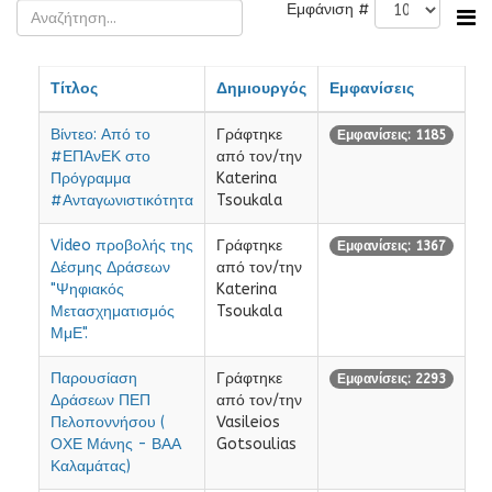
Εμφάνιση #
Τίτλος
Δημιουργός
Εμφανίσεις
Βίντεο: Από το
Γράφτηκε
Εμφανίσεις: 1185
#ΕΠΑνΕΚ στο
από τον/την
Πρόγραμμα
Katerina
#Ανταγωνιστικότητα
Tsoukala
Video προβολής της
Γράφτηκε
Εμφανίσεις: 1367
Δέσμης Δράσεων
από τον/την
"Ψηφιακός
Katerina
Μετασχηματισμός
Tsoukala
ΜμΕ".
Παρουσίαση
Γράφτηκε
Εμφανίσεις: 2293
Δράσεων ΠΕΠ
από τον/την
Πελοποννήσου (
Vasileios
ΟΧΕ Μάνης - ΒΑΑ
Gotsoulias
Καλαμάτας)