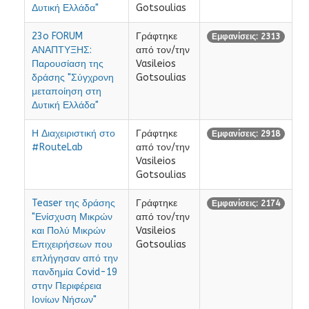
Δυτική Ελλάδα"
Gotsoulias
23o FORUM
Γράφτηκε
Εμφανίσεις: 2313
ΑΝΑΠΤΥΞΗΣ:
από τον/την
Παρουσίαση της
Vasileios
δράσης "Σύγχρονη
Gotsoulias
μεταποίηση στη
Δυτική Ελλάδα"
Η Διαχειριστική στο
Γράφτηκε
Εμφανίσεις: 2918
#RouteLab
από τον/την
Vasileios
Gotsoulias
Teaser της δράσης
Γράφτηκε
Εμφανίσεις: 2174
"Ενίσχυση Μικρών
από τον/την
και Πολύ Μικρών
Vasileios
Επιχειρήσεων που
Gotsoulias
επλήγησαν από την
πανδημία Covid-19
στην Περιφέρεια
Ιονίων Νήσων"