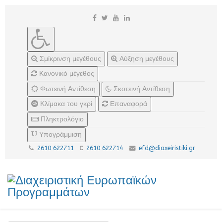
Σμίκρινση μεγέθους
Αύξηση μεγέθους
Κανονικό μέγεθος
Φωτεινή Αντίθεση
Σκοτεινή Αντίθεση
Κλίμακα του γκρί
Επαναφορά
Πληκτρολόγιο
Υπογράμμιση
2610 622711
2610 622714
efd@diaxeiristiki.gr