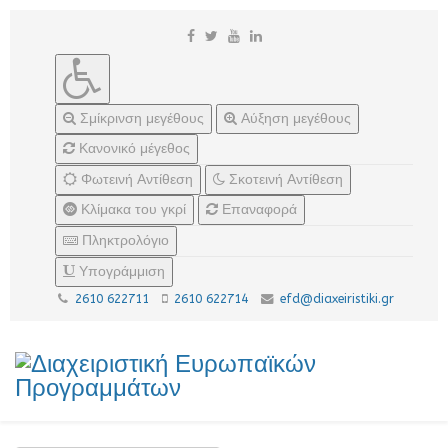
Σμίκρινση μεγέθους
Αύξηση μεγέθους
Κανονικό μέγεθος
Φωτεινή Αντίθεση
Σκοτεινή Αντίθεση
Κλίμακα του γκρί
Επαναφορά
Πληκτρολόγιο
Υπογράμμιση
2610 622711
2610 622714
efd@diaxeiristiki.gr