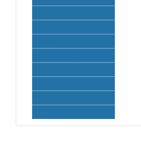
Υποβολή Προτάσεων
Ένταξη έργων
Αξιολόγηση
Υλοποίηση Προγράμματος
Έντυπα
Καταβολή Επιχορηγήσεων
Συχνές ερωτήσεις - απαντήσεις
Σηματοδότηση