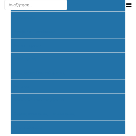
Ανακοινώσεις
Προκήρυξη
Υποβολή Προτάσεων
Ένταξη έργων
Αξιολόγηση
Υλοποίηση Προγράμματος
Έντυπα
Καταβολή Επιχορηγήσεων
Συχνές ερωτήσεις - απαντήσεις
Σηματοδότηση