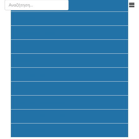
Ανακοινώσεις
Προκήρυξη
Υποβολή Προτάσεων
Ένταξη έργων
Αξιολόγηση
Υλοποίηση Προγράμματος
Έντυπα
Καταβολή Επιχορηγήσεων
Συχνές ερωτήσεις - απαντήσεις
Σηματοδότηση