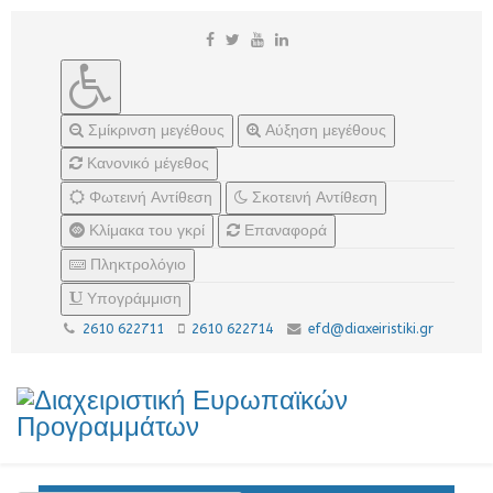
Σμίκρινση μεγέθους
Αύξηση μεγέθους
Κανονικό μέγεθος
Φωτεινή Αντίθεση
Σκοτεινή Αντίθεση
Κλίμακα του γκρί
Επαναφορά
Πληκτρολόγιο
Υπογράμμιση
2610 622711
2610 622714
efd@diaxeiristiki.gr