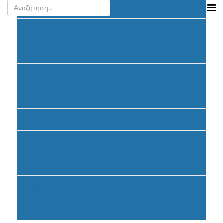
Ανακοινώσεις
Προκήρυξη
Υποβολή Προτάσεων
Ένταξη έργων
Αξιολόγηση
Υλοποίηση Προγράμματος
Έντυπα
Καταβολή Επιχορηγήσεων
Συχνές ερωτήσεις - απαντήσεις
Σηματοδότηση