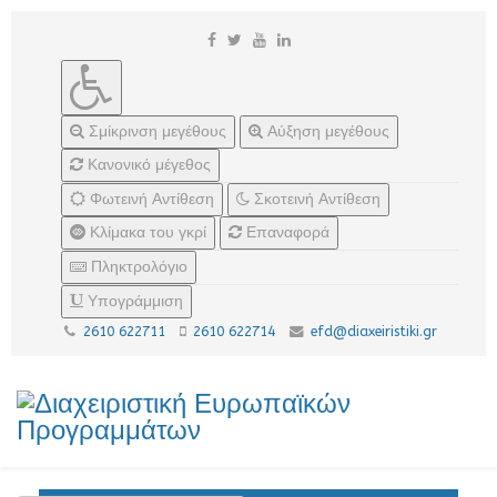
Σμίκρινση μεγέθους
Αύξηση μεγέθους
Κανονικό μέγεθος
Φωτεινή Αντίθεση
Σκοτεινή Αντίθεση
Κλίμακα του γκρί
Επαναφορά
Πληκτρολόγιο
Υπογράμμιση
2610 622711
2610 622714
efd@diaxeiristiki.gr