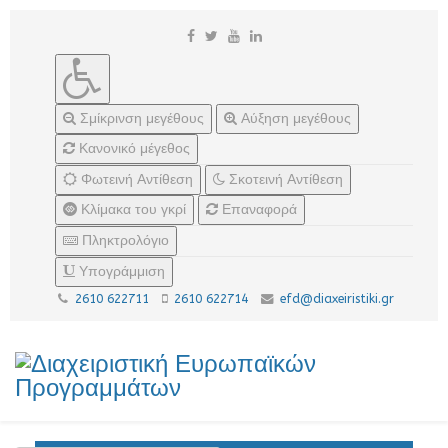
Σμίκρινση μεγέθους
Αύξηση μεγέθους
Κανονικό μέγεθος
Φωτεινή Αντίθεση
Σκοτεινή Αντίθεση
Κλίμακα του γκρί
Επαναφορά
Πληκτρολόγιο
Υπογράμμιση
2610 622711
2610 622714
efd@diaxeiristiki.gr