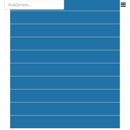
Ανακοινώσεις
Προκήρυξη
Υποβολή Προτάσεων
Αξιολόγηση
Ένταξη έργων
Υλοποίηση Προγράμματος
Έντυπα
Καταβολή Επιχορηγήσεων
Συχνές ερωτήσεις - απαντήσεις
Σηματοδότηση