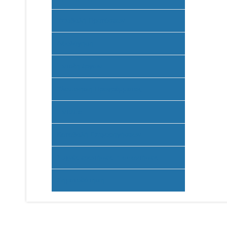
Υποβολή Προτάσεων
Αξιολόγηση
Ένταξη έργων
Υλοποίηση Προγράμματος
Έντυπα
Καταβολή Επιχορηγήσεων
Συχνές ερωτήσεις - απαντήσεις
Σηματοδότηση