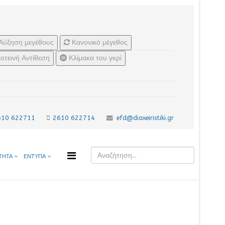
Αύξηση μεγέθους
Κανονικό μέγεθος
οτεινή Αντίθεση
Κλίμακα του γκρί
610 622711
2610 622714
efd@diaxeiristiki.gr
ΤΗΤΑ
ΕΝΤΥΠΑ