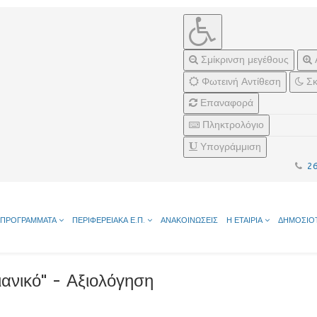
Σμίκρινση μεγέθους
Φωτεινή Αντίθεση
Σκ
Επαναφορά
Πληκτρολόγιο
Υπογράμμιση
2
ΠΡΟΓΡΑΜΜΑΤΑ
ΠΕΡΙΦΕΡΕΙΑΚΑ Ε.Π.
ΑΝΑΚΟΙΝΩΣΕΙΣ
Η ΕΤΑΙΡΙΑ
ΔΗΜΟΣΙΟ
ιανικό" - Αξιολόγηση