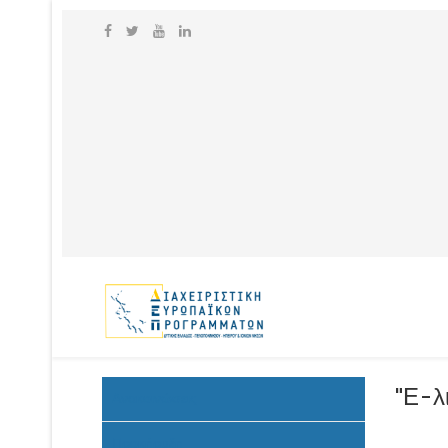
"Ε-λ
Ανακοινώσεις
Προκήρυξη