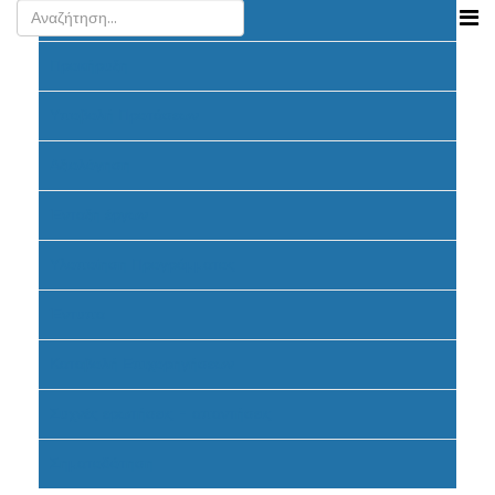
Ανακοινώσεις
Προκήρυξη
Υποβολή Προτάσεων
Αξιολόγηση
Ένταξη έργων
Υλοποίηση Προγράμματος
Έντυπα
Καταβολή Επιχορηγήσεων
Συχνές ερωτήσεις - απαντήσεις
Σηματοδότηση