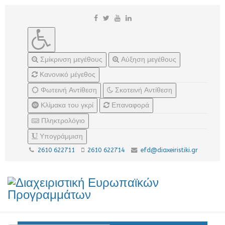
Σμίκρινση μεγέθους
Αύξηση μεγέθους
Κανονικό μέγεθος
Φωτεινή Αντίθεση
Σκοτεινή Αντίθεση
Κλίμακα του γκρί
Επαναφορά
Πληκτρολόγιο
Υπογράμμιση
2610 622711
2610 622714
efd@diaxeiristiki.gr