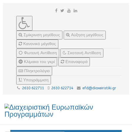
Σμίκρινση μεγέθους
Αύξηση μεγέθους
Κανονικό μέγεθος
Φωτεινή Αντίθεση
Σκοτεινή Αντίθεση
Κλίμακα του γκρί
Επαναφορά
Πληκτρολόγιο
Υπογράμμιση
2610 622711
2610 622714
efd@diaxeiristiki.gr