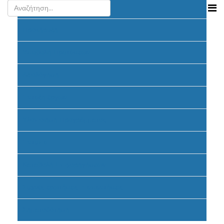
Ανακοινώσεις
Προκήρυξη
Υποβολή Προτάσεων
Αξιολόγηση
Ένταξη έργων
Υλοποίηση Προγράμματος
Έντυπα
Καταβολή Επιχορηγήσεων
Συχνές ερωτήσεις - απαντήσεις
Σηματοδότηση